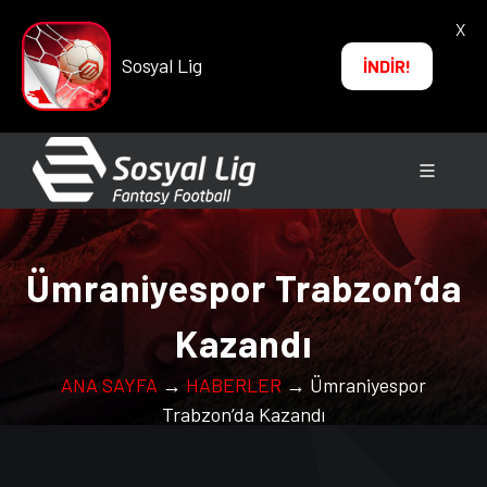
X
Sosyal Lig
İNDİR!
Ümraniyespor Trabzon’da
Kazandı
ANA SAYFA
→
HABERLER
→ Ümraniyespor
Trabzon’da Kazandı