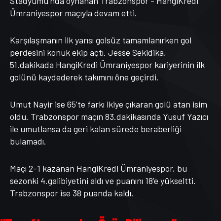
Stadyumu’nda oynanan Trabzonspor - HangiKredi
Ümraniyespor maçıyla devam etti.
Karşılaşmanın ilk yarısı golsüz tamamlanırken gol
perdesini konuk ekip açtı. Jesse Sekidika,
51.dakikada HangiKredi Ümraniyespor kariyerinin ilk
golünü kaydederek takımını öne geçirdi.
Umut Nayir ise 65’te farkı ikiye çıkaran golü atan isim
oldu. Trabzonspor maçın 83.dakikasında Yusuf Yazıcı
ile umutlansa da geri kalan sürede beraberliği
bulamadı.
Maçı 2-1 kazanan HangiKredi Ümraniyespor, bu
sezonki 4.galibiyetini aldı ve puanını 18’e yükseltti.
Trabzonspor ise 38 puanda kaldı.