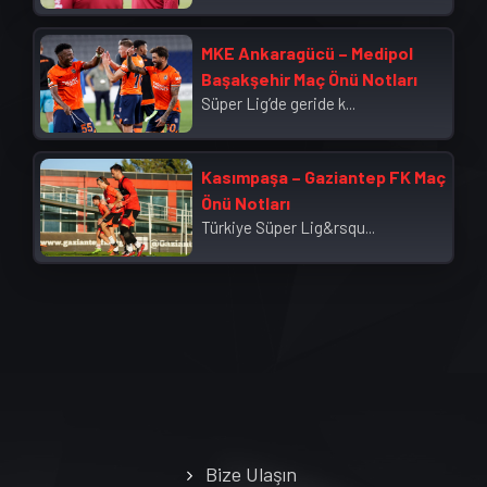
MKE Ankaragücü – Medipol
Başakşehir Maç Önü Notları
Süper Lig’de geride k...
Kasımpaşa – Gaziantep FK Maç
Önü Notları
Türkiye Süper Lig&rsqu...
Bize Ulaşın