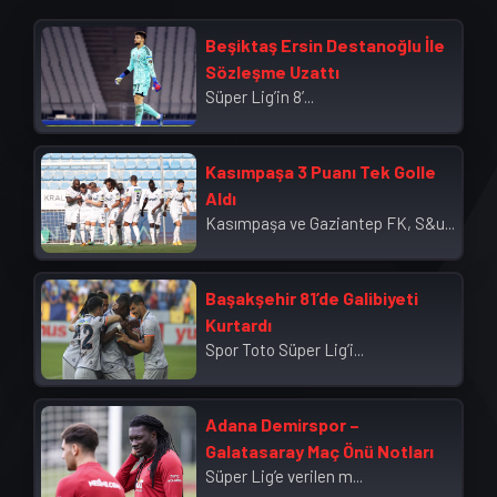
Beşiktaş Ersin Destanoğlu İle
Sözleşme Uzattı
Süper Lig’in 8’...
Kasımpaşa 3 Puanı Tek Golle
Aldı
Kasımpaşa ve Gaziantep FK, S&u...
Başakşehir 81’de Galibiyeti
Kurtardı
Spor Toto Süper Lig’i...
Adana Demirspor –
Galatasaray Maç Önü Notları
Süper Lig’e verilen m...