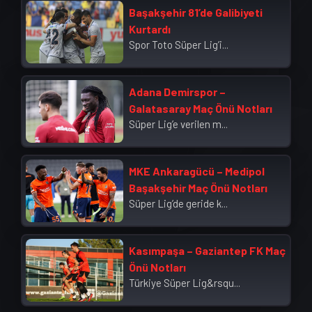
Başakşehir 81’de Galibiyeti
Kurtardı
Spor Toto Süper Lig’i...
Adana Demirspor –
Galatasaray Maç Önü Notları
Süper Lig’e verilen m...
MKE Ankaragücü – Medipol
Başakşehir Maç Önü Notları
Süper Lig’de geride k...
Kasımpaşa – Gaziantep FK Maç
Önü Notları
Türkiye Süper Lig&rsqu...