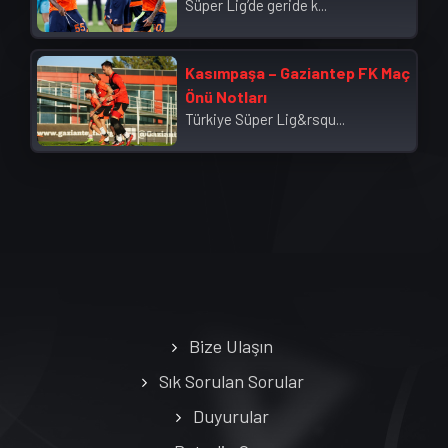
Süper Lig’de geride k...
Kasımpaşa – Gaziantep FK Maç
Önü Notları
Türkiye Süper Lig&rsqu...
Bize Ulaşın
Sık Sorulan Sorular
Duyurular