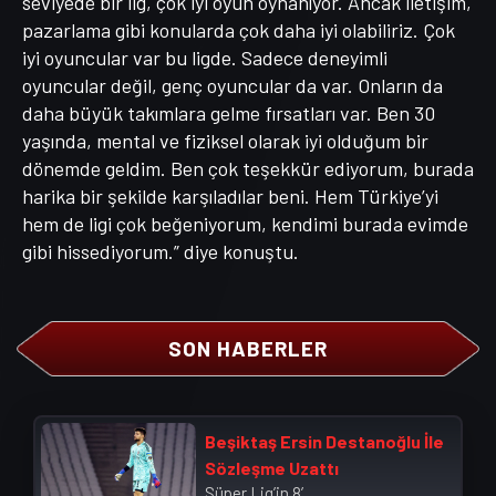
seviyede bir lig, çok iyi oyun oynanıyor. Ancak iletişim,
pazarlama gibi konularda çok daha iyi olabiliriz. Çok
iyi oyuncular var bu ligde. Sadece deneyimli
oyuncular değil, genç oyuncular da var. Onların da
daha büyük takımlara gelme fırsatları var. Ben 30
yaşında, mental ve fiziksel olarak iyi olduğum bir
dönemde geldim. Ben çok teşekkür ediyorum, burada
harika bir şekilde karşıladılar beni. Hem Türkiye’yi
hem de ligi çok beğeniyorum, kendimi burada evimde
gibi hissediyorum.” diye konuştu.
SON HABERLER
Beşiktaş Ersin Destanoğlu İle
Sözleşme Uzattı
Süper Lig’in 8’...