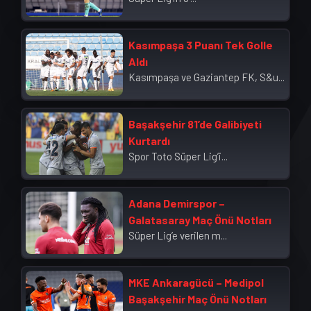
Kasımpaşa 3 Puanı Tek Golle
Aldı
Kasımpaşa ve Gaziantep FK, S&u...
Başakşehir 81’de Galibiyeti
Kurtardı
Spor Toto Süper Lig’i...
Adana Demirspor –
Galatasaray Maç Önü Notları
Süper Lig’e verilen m...
MKE Ankaragücü – Medipol
Başakşehir Maç Önü Notları