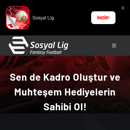
X
Sosyal Lig
İNDİR!
Sen de Kadro Oluştur ve
Muhteşem Hediyelerin
Sahibi Ol!
ANA SAYFA
→
HABERLER
→ Sen de Kadro Oluştur ve
Muhteşem Hediyelerin Sahibi Ol!