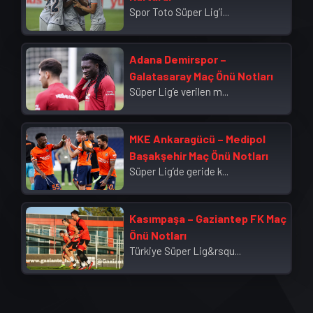
Spor Toto Süper Lig’i...
Adana Demirspor –
Galatasaray Maç Önü Notları
Süper Lig’e verilen m...
MKE Ankaragücü – Medipol
Başakşehir Maç Önü Notları
Süper Lig’de geride k...
Kasımpaşa – Gaziantep FK Maç
Önü Notları
Türkiye Süper Lig&rsqu...