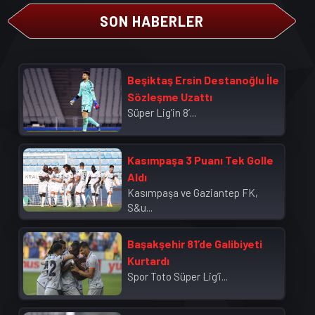
SON HABERLER
Beşiktaş Ersin Destanoğlu İle
Sözleşme Uzattı
Süper Lig’in 8’...
Kasımpaşa 3 Puanı Tek Golle
Aldı
Kasımpaşa ve Gaziantep FK,
S&u...
Başakşehir 81’de Galibiyeti
Kurtardı
Spor Toto Süper Lig’i...