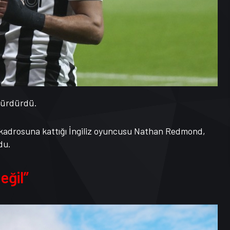
 sürdürdü.
kadrosuna kattığı İngiliz oyuncusu Nathan Redmond,
du.
eğil”