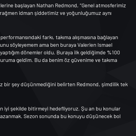
sözlerine başlayan Nathan Redmond, “Genel atmosferimiz
a rağmen idman şiddetimiz ve yoğunluğumuz aynı
performansındaki farkı, takıma alışmasına bağlayan
duğunu söyleyemem ama ben buraya Valerien Ismael
aptığım dönemler oldu. Buraya ilk geldiğimde %100
 duruma geldim. Bu da benim öz güvenime ve takıma
üz bir şey düşünmediğini belirten Redmond, şimdilik tek
 iyi şekilde bitirmeyi hedefliyoruz. Şu an bu konular
r kazanmak. Sezon sonunda bu konuyu düşünecek bol