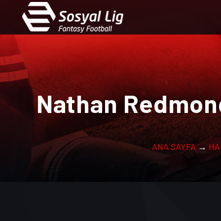
Nathan Redmond
ANA SAYFA
→
HA