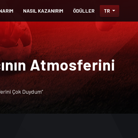
NARIM
NASIL KAZANIRIM
ÖDÜLLER
TR
nın Atmosferini
erini Çok Duydum”