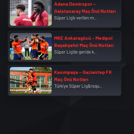
Adana Demirspor –
Galatasaray Maç Önü Notları
Süper Lig’e verilen m...
MKE Ankaragücü – Medipol
Başakşehir Maç Önü Notları
Süper Lig’de geride k...
Kasımpaşa – Gaziantep FK
Maç Önü Notları
Türkiye Süper Lig&rsqu...