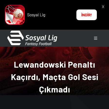
X
Sosyal Lig
İNDİR!
Lewandowski Penaltı
Kaçırdı, Maçta Gol Sesi
Çıkmadı
ANA SAYFA
→
HABERLER
→ Lewandowski Penaltı
Kaçırdı, Maçta Gol Sesi Çıkmadı