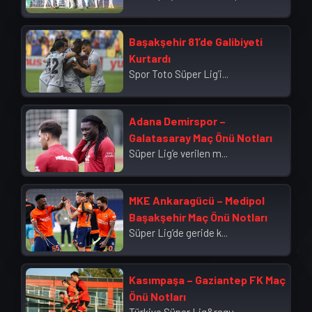
Başakşehir 81’de Galibiyeti
Kurtardı
Spor Toto Süper Lig’i...
Adana Demirspor –
Galatasaray Maç Önü Notları
Süper Lig’e verilen m...
MKE Ankaragücü – Medipol
Başakşehir Maç Önü Notları
Süper Lig’de geride k...
Kasımpaşa – Gaziantep FK Maç
Önü Notları
Türkiye Süper Lig&rsqu...