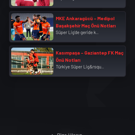
MKE Ankaragücü – Medipol
Başakşehir Maç Önü Notları
Süper Lig’de geride k...
Kasımpaşa – Gaziantep FK Maç
Önü Notları
Türkiye Süper Lig&rsqu...
Bize Ulaşın