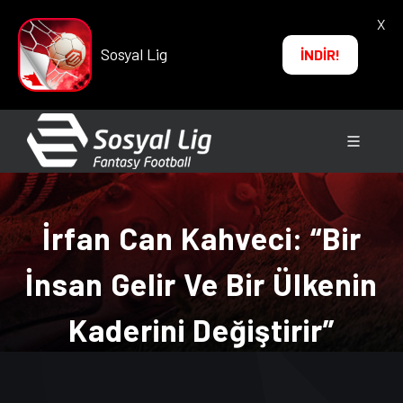
X
Sosyal Lig
İNDİR!
İrfan Can Kahveci: “Bir
İnsan Gelir Ve Bir Ülkenin
Kaderini Değiştirir”
ANA SAYFA
→
HABERLER
→ İrfan Can Kahveci: “Bir
İnsan Gelir Ve Bir Ülkenin Kaderini Değiştirir”