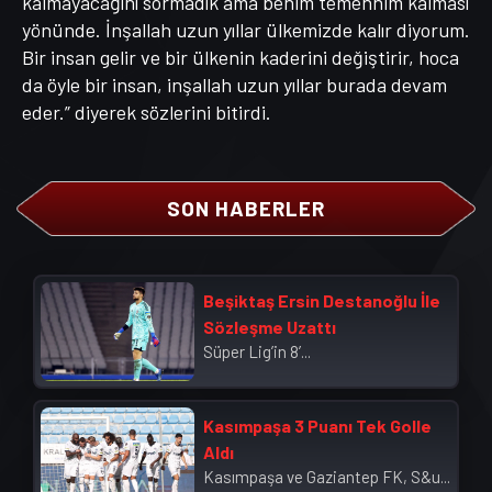
kalmayacağını sormadık ama benim temennim kalması
yönünde. İnşallah uzun yıllar ülkemizde kalır diyorum.
Bir insan gelir ve bir ülkenin kaderini değiştirir, hoca
da öyle bir insan, inşallah uzun yıllar burada devam
eder.” diyerek sözlerini bitirdi.
SON HABERLER
Beşiktaş Ersin Destanoğlu İle
Sözleşme Uzattı
Süper Lig’in 8’...
Kasımpaşa 3 Puanı Tek Golle
Aldı
Kasımpaşa ve Gaziantep FK, S&u...