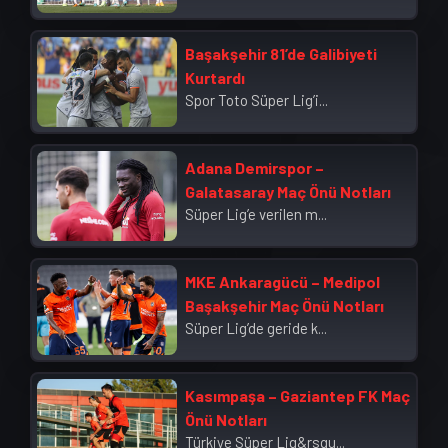
Başakşehir 81’de Galibiyeti
Kurtardı
Spor Toto Süper Lig’i...
Adana Demirspor –
Galatasaray Maç Önü Notları
Süper Lig’e verilen m...
MKE Ankaragücü – Medipol
Başakşehir Maç Önü Notları
Süper Lig’de geride k...
Kasımpaşa – Gaziantep FK Maç
Önü Notları
Türkiye Süper Lig&rsqu...