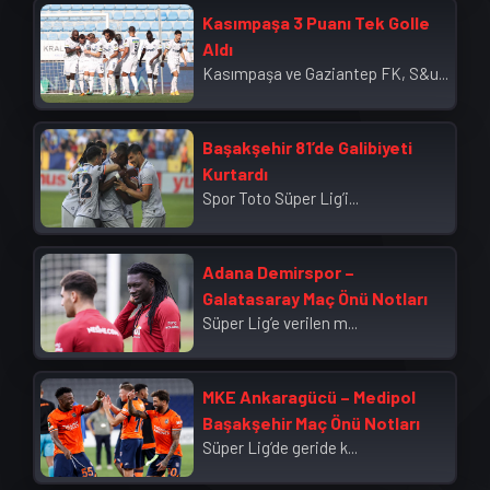
Kasımpaşa 3 Puanı Tek Golle
Aldı
Kasımpaşa ve Gaziantep FK, S&u...
Başakşehir 81’de Galibiyeti
Kurtardı
Spor Toto Süper Lig’i...
Adana Demirspor –
Galatasaray Maç Önü Notları
Süper Lig’e verilen m...
MKE Ankaragücü – Medipol
Başakşehir Maç Önü Notları
Süper Lig’de geride k...