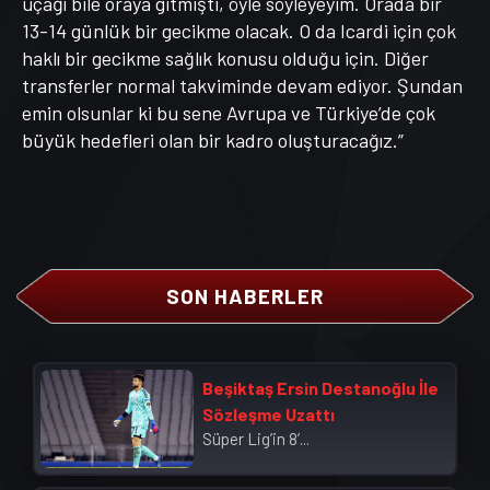
uçağı bile oraya gitmişti, öyle söyleyeyim. Orada bir
13-14 günlük bir gecikme olacak. O da Icardi için çok
haklı bir gecikme sağlık konusu olduğu için. Diğer
transferler normal takviminde devam ediyor. Şundan
emin olsunlar ki bu sene Avrupa ve Türkiye’de çok
büyük hedefleri olan bir kadro oluşturacağız.”
SON HABERLER
Beşiktaş Ersin Destanoğlu İle
Sözleşme Uzattı
Süper Lig’in 8’...