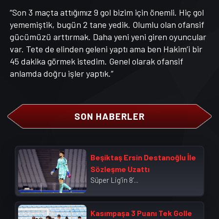
“Son 3 maçta attığımız 9 gol bizim için önemli. Hiç gol
yememiştik, bugün 2 tane yedik. Olumlu olan ofansif
gücümüzü arttırmak. Daha yeni yeni giren oyuncular
var. Tete de elinden geleni yaptı ama ben Hakim’i bir
45 dakika görmek istedim. Genel olarak ofansif
anlamda doğru işler yaptık.”
SON HABERLER
Beşiktaş Ersin Destanoğlu İle
Sözleşme Uzattı
Süper Lig’in 8’...
Kasımpaşa 3 Puanı Tek Golle