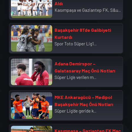
Aldı
Kasımpaşa ve Gaziantep FK, S&u...
Başakşehir 81’de Galibiyeti
Kurtardı
Spor Toto Süper Lig’i...
Adana Demirspor –
Galatasaray Maç Önü Notları
Süper Lig’e verilen m...
MKE Ankaragücü – Medipol
Başakşehir Maç Önü Notları
Süper Lig’de geride k...
Kasımpaşa – Gaziantep FK Maç