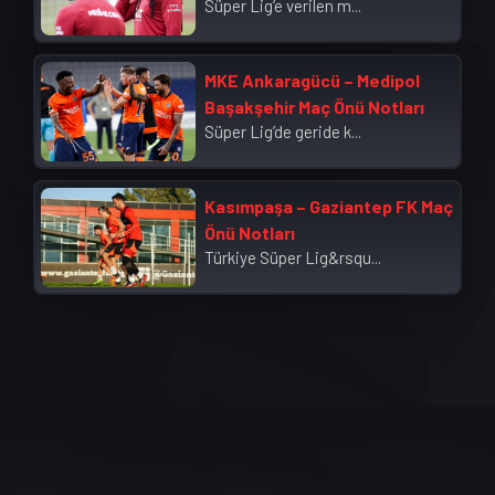
Süper Lig’e verilen m...
MKE Ankaragücü – Medipol
Başakşehir Maç Önü Notları
Süper Lig’de geride k...
Kasımpaşa – Gaziantep FK Maç
Önü Notları
Türkiye Süper Lig&rsqu...