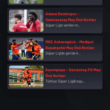
Adana Demirspor –
Galatasaray Maç Önü Notları
Süper Lig’e verilen m...
MKE Ankaragücü – Medipol
Başakşehir Maç Önü Notları
Süper Lig’de geride k...
Kasımpaşa – Gaziantep FK Maç
Önü Notları
Türkiye Süper Lig&rsqu...