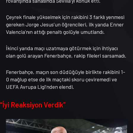
rövanşında sahasında Sevilla’yı konuk etti.
Çeyrek finale yükselmek için rakibini 3 farklı yenmesi
gereken Jorge Jesus’un öğrencileri, ilk yarıda Enner
Valencia’nın attığı penaltı golüyle umutlandı.
İkinci yarıda maçı uzatmaya götürmek için ihtiyacı
olan golü arayan Fenerbahçe, rakip fileleri sarsamadı.
Fenerbahçe, maçın son düdüğüyle birlikte rakibini 1-
0 mağlup etse de ilk maçtaki skoru çeviremedi ve
UEFA Avrupa Ligi’nden elendi.
“İyi Reaksiyon Verdik”