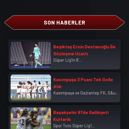
SON HABERLER
Beşiktaş Ersin Destanoğlu İle
Sözleşme Uzattı
Süper Lig’in 8’...
Kasımpaşa 3 Puanı Tek Golle
Aldı
Kasımpaşa ve Gaziantep FK, S&u...
Başakşehir 81’de Galibiyeti
Kurtardı
Spor Toto Süper Lig’i...