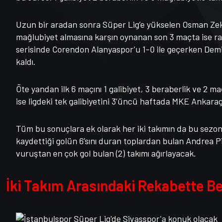
Uzun bir aradan sonra Süper Lig’e yükselen Osman Zeki
mağlubiyet almasına karşın oynanan son 3 maçta ise ra
serisinde Corendon Alanyaspor’u 1-0 ile geçerken Demir
kaldı.
Öte yandan ilk 6 maçını 1 galibiyet, 3 beraberlik ve 2
ise ligdeki tek galibiyetini 3’üncü haftada MKE Ankaragü
Tüm bu sonuçlara ek olarak her iki takımın da bu sezon
kaydettiği golün 6’sını duran toplardan bulan Andrea P
vuruştan en çok gol bulan (2) takımı ağırlayacak.
İki Takım Arasındaki Rekabette Be