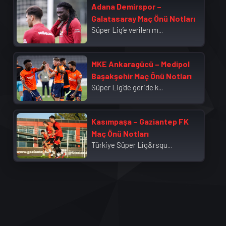
Adana Demirspor –
Galatasaray Maç Önü Notları
Süper Lig’e verilen m...
MKE Ankaragücü – Medipol
Başakşehir Maç Önü Notları
Süper Lig’de geride k...
Kasımpaşa – Gaziantep FK
Maç Önü Notları
Türkiye Süper Lig&rsqu...