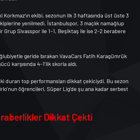
 Korkmaz’ın ekibi, sezonun ilk 3 haftasında üst üste 3
kiplerine yenilmedi. İstanbulspor, 3 maçlık namağlup
 Grup Sivasspor ile 1-1, Beşiktaş ile ise 2-2 berabere
 mağlubiyetle geride bırakan VavaCars Fatih Karagümrük
cü karşısında 4-1’lik skorla aldı.
ki duran top performansları dikkat çekiciydi. Bu sezon
irlo’nun öğrencileri, Süper Lig’de şu ana kadar serbest
raberlikler Dikkat Çekti