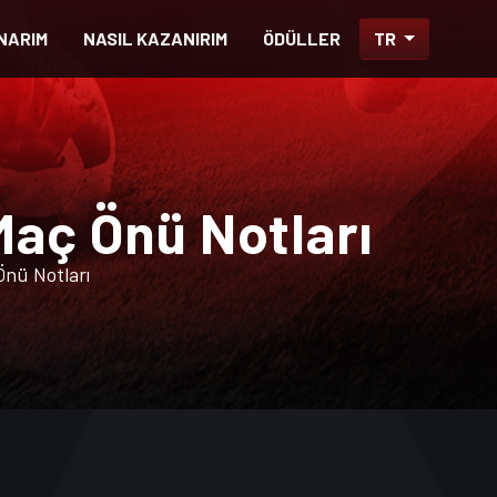
NARIM
NASIL KAZANIRIM
ÖDÜLLER
TR
Maç Önü Notları
nü Notları