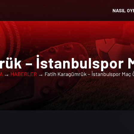
NASIL OY
ük – İstanbulspor 
A
→
HABERLER
→ Fatih Karagümrük – İstanbulspor Maç Ö