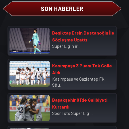
SON HABERLER
Beşiktaş Ersin Destanoğlu İle
Sözleşme Uzattı
Süper Lig’in 8’...
Kasımpaşa 3 Puanı Tek Golle
Aldı
Kasımpaşa ve Gaziantep FK,
S&u...
Başakşehir 81’de Galibiyeti
Kurtardı
Spor Toto Süper Lig’i...