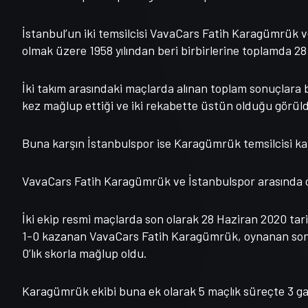
İstanbul’un iki temsilcisi VavaCars Fatih Karagümrük 
olmak üzere 1958 yılından beri birbirlerine toplamda 28 
İki takım arasındaki maçlarda alınan toplam sonuçlara
kez mağlup ettiği ve iki rekabette üstün olduğu görül
Buna karşın İstanbulspor ise Karagümrük temsilcisi karş
VavaCars Fatih Karagümrük ve İstanbulspor arasında o
İki ekip resmi maçlarda son olarak 28 Haziran 2020 tari
1-0 kazanan VavaCars Fatih Karagümrük, oynanan son 5
0’lık skorla mağlup oldu.
Karagümrük ekibi buna ek olarak 5 maçlık süreçte 3 gali