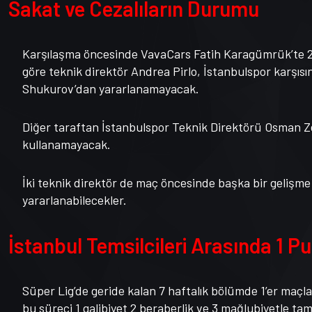
Sakat ve Cezalıların Durumu
Karşılaşma öncesinde VavaCars Fatih Karagümrük’te 2
göre teknik direktör Andrea Pirlo, İstanbulspor karşısınd
Shukurov’dan yararlanamayacak.
Diğer taraftan İstanbulspor Teknik Direktörü Osman Ze
kullanamayacak.
İki teknik direktör de maç öncesinde başka bir gelişm
yararlanabilecekler.
İstanbul Temsilcileri Arasında 1 P
Süper Lig’de geride kalan 7 haftalık bölümde 1’er maçla
bu süreci 1 galibiyet 2 beraberlik ve 3 mağlubiyetle ta