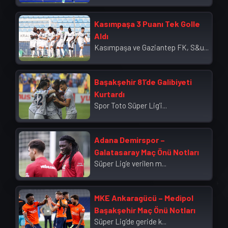
Kasımpaşa 3 Puanı Tek Golle
Aldı
Kasımpaşa ve Gaziantep FK, S&u...
Başakşehir 81’de Galibiyeti
Kurtardı
Spor Toto Süper Lig’i...
Adana Demirspor –
Galatasaray Maç Önü Notları
Süper Lig’e verilen m...
MKE Ankaragücü – Medipol
Başakşehir Maç Önü Notları
Süper Lig’de geride k...