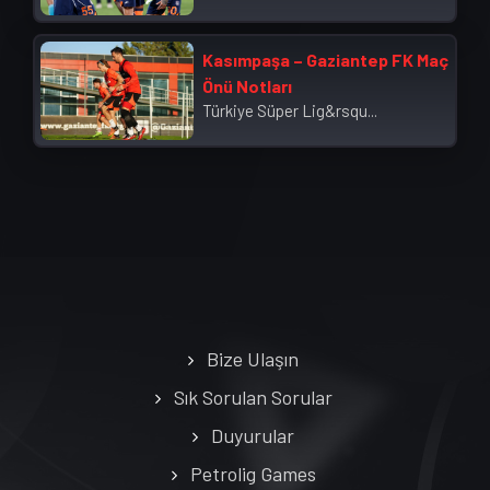
Kasımpaşa – Gaziantep FK Maç
Önü Notları
Türkiye Süper Lig&rsqu...
Bize Ulaşın
Sık Sorulan Sorular
Duyurular
Petrolig Games