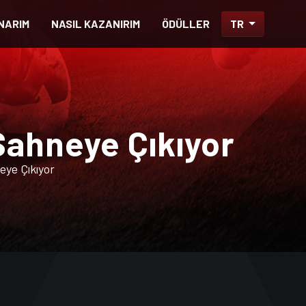
NARIM
NASIL KAZANIRIM
ÖDÜLLER
TR
Sahneye Çıkıyor
ye Çıkıyor