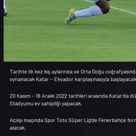
Tarihte ilk kez kış aylarında ve Orta Doğu coğrafyas
oynanacak Katar – Ekvador karşılaşmasıyla başlayacak
20 Kasım – 18 Aralık 2022 tarihleri arasında Katar’da 
Stadyumu ev sahipliği yapacak.
Açılışı maçında Spor Toto Süper Lig’de Fenerbahçe for
alacak.