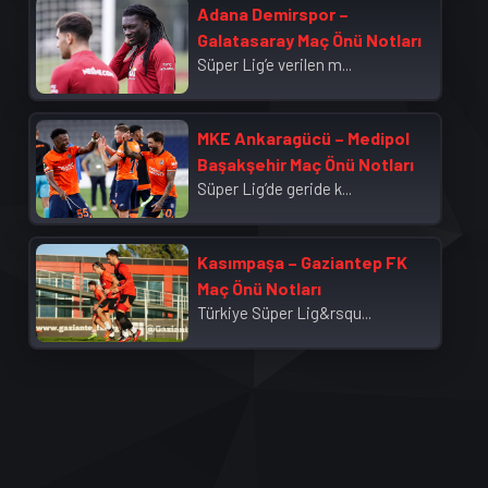
Adana Demirspor –
Galatasaray Maç Önü Notları
Süper Lig’e verilen m...
MKE Ankaragücü – Medipol
Başakşehir Maç Önü Notları
Süper Lig’de geride k...
Kasımpaşa – Gaziantep FK
Maç Önü Notları
Türkiye Süper Lig&rsqu...