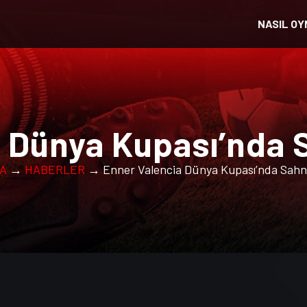
NASIL OY
 Dünya Kupası’nda 
A
→
HABERLER
→ Enner Valencia Dünya Kupası’nda Sahne