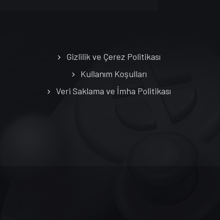
Gizlilik ve Çerez Politikası
Kullanım Koşulları
Veri Saklama ve İmha Politikası