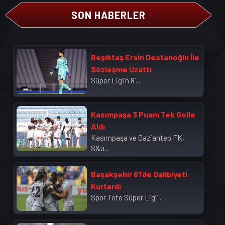
SON HABERLER
Beşiktaş Ersin Destanoğlu İle
Sözleşme Uzattı
Süper Lig’in 8’...
Kasımpaşa 3 Puanı Tek Golle
Aldı
Kasımpaşa ve Gaziantep FK,
S&u...
Başakşehir 81’de Galibiyeti
Kurtardı
Spor Toto Süper Lig’i...