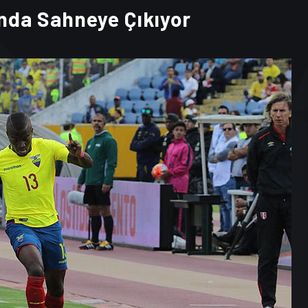
nda Sahneye Çıkıyor