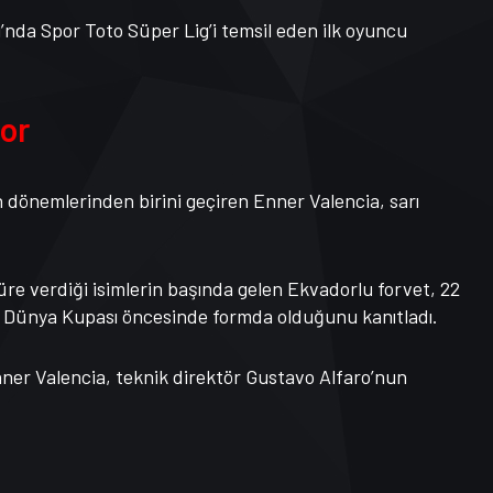
nda Spor Toto Süper Lig’i temsil eden ilk oyuncu
yor
 dönemlerinden birini geçiren Enner Valencia, sarı
e verdiği isimlerin başında gelen Ekvadorlu forvet, 22
IFA Dünya Kupası öncesinde formda olduğunu kanıtladı.
nner Valencia, teknik direktör Gustavo Alfaro’nun