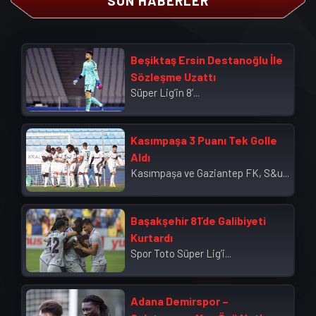
SON HABERLER
Beşiktaş Ersin Destanoğlu İle
Sözleşme Uzattı
Süper Lig’in 8’...
Kasımpaşa 3 Puanı Tek Golle
Aldı
Kasımpaşa ve Gaziantep FK, S&u...
Başakşehir 81’de Galibiyeti
Kurtardı
Spor Toto Süper Lig’i...
Adana Demirspor –