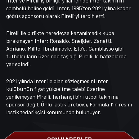
Inter ve Pirelli iş birliği, yıllar içinde Inter takımının
sembolü haline geldi. Inter, 1995’ten 2021 yılına kadar
göğüs sponsoru olarak Pirelli’yi tercih etti.
Pirelli ile birlikte neredeyse kazanılmadık kupa
bırakmayan Inter; Ronaldo, Sneijder, Zanetti,
Adriano, Milito, Ibrahimovic, Eto’o, Cambiasso gibi
futbolcuların üzerinde taşıdığı Pirelli ile hafızalarda
yer edindi.
2021 yılında Inter ile olan sözleşmesini Inter
kulübünün fiyat yükseltme talebi üzerine
yenilemeyen Pirelli, herhangi bir futbol takımına
sponsor değil. Ünlü lastik üreticisi, Formula 1’in resmi
lastik tedarikçisi konumunda bulunuyor.