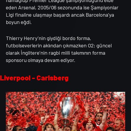
eden Arsenal, 2005/06 sezonunda ise Şampiyonlar
Ligi finaline ulaşmayı başardı ancak Barcelona’ya
boyun eğdi.
Thierry Henry’nin giydiği bordo forma,
futbolseverlerin aklından çıkmazken O2; güncel
olarak İngiltere’nin ragbi milli takımının forma
sponsoru olmaya devam ediyor.
Liverpool - Carlsberg