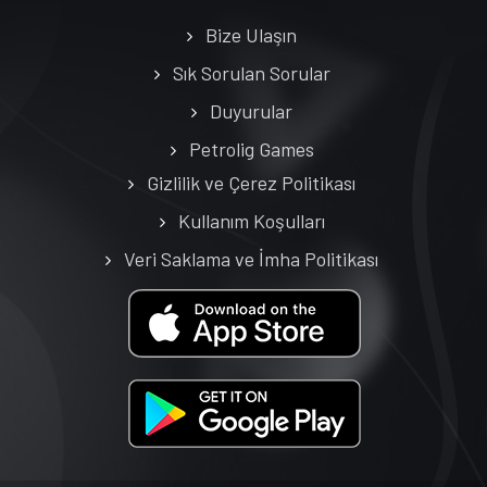
Bize Ulaşın
Sık Sorulan Sorular
Duyurular
Petrolig Games
Gizlilik ve Çerez Politikası
Kullanım Koşulları
Veri Saklama ve İmha Politikası