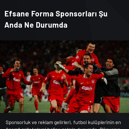
Efsane Forma Sponsorları Şu
Anda Ne Durumda
Sponsorluk ve reklam gelirleri, futbol kulüplerinin en