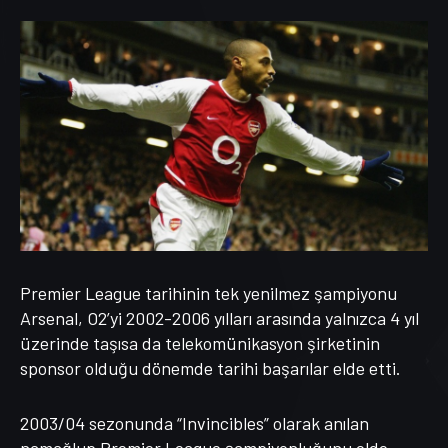
Premier League tarihinin tek yenilmez şampiyonu
Arsenal, O2’yi 2002-2006 yılları arasında yalnızca 4 yıl
üzerinde taşısa da telekomünikasyon şirketinin
sponsor olduğu dönemde tarihi başarılar elde etti.
2003/04 sezonunda “Invincibles” olarak anılan
namağlup Premier League şampiyonluğunu elde