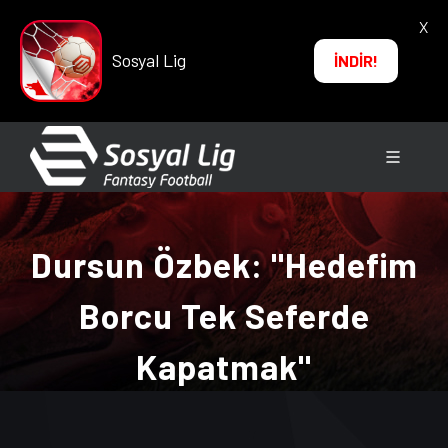
X
Sosyal Lig
İNDİR!
Dursun Özbek: "Hedefim
Borcu Tek Seferde
Kapatmak"
ANA SAYFA
→
HABERLER
→ Dursun Özbek: "Hedefim
Borcu Tek Seferde Kapatmak"