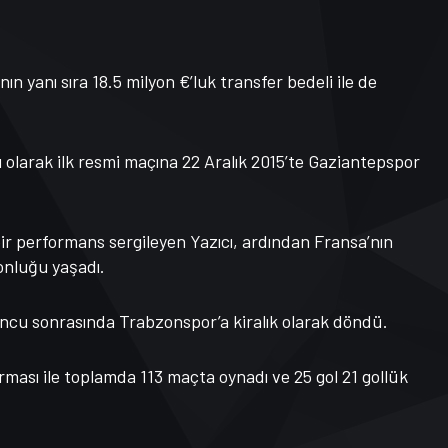
n yanı sıra 18.5 milyon €’luk transfer bedeli ile de
larak ilk resmi maçına 22 Aralık 2015’te Gaziantepspor
bir performans sergileyen Yazıcı, ardından Fransa’nın
onluğu yaşadı.
ncu sonrasında Trabzonspor’a kiralık olarak döndü.
ası ile toplamda 113 maçta oynadı ve 25 gol 21 gollük