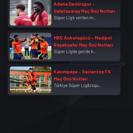
Adana Demirspor –
Galatasaray Maç Önü Notları
Süper Lig’e verilen m...
MKE Ankaragücü – Medipol
Başakşehir Maç Önü Notları
Süper Lig’de geride k...
Kasımpaşa – Gaziantep FK
Maç Önü Notları
Türkiye Süper Lig&rsqu...