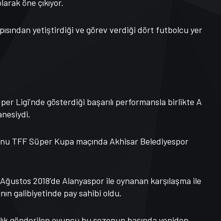
larak öne çıkıyor.
pısından yetiştirdiği ve görev verdiği dört futbolcu yer
er Ligi’nde gösterdiği başarılı performansla birlikte A
nesiydi.
ezonu TFF Süper Kupa maçında Akhisar Belediyespor
 Ağustos 2018’de Alanyaspor ile oynanan karşılaşma ile
nın galibiyetinde pay sahibi oldu.
lık gönderilen oyuncu bu sezonun başında yeniden