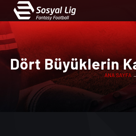
Dört Büyüklerin K
ANA SAYFA