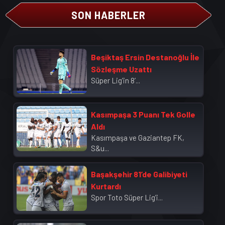
SON HABERLER
Beşiktaş Ersin Destanoğlu İle
Sözleşme Uzattı
Süper Lig’in 8’...
Kasımpaşa 3 Puanı Tek Golle
Aldı
Kasımpaşa ve Gaziantep FK,
S&u...
Başakşehir 81’de Galibiyeti
Kurtardı
Spor Toto Süper Lig’i...