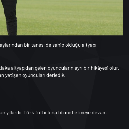
şlarından bir tanesi de sahip olduğu altyapı
aka altyapıdan gelen oyuncuların ayrı bir hikâyesi olur.
an yetişen oyuncuları derledik.
uzun yıllardır Türk futboluna hizmet etmeye devam