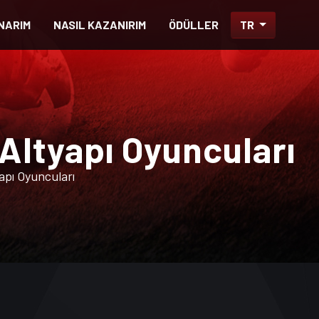
NARIM
NASIL KAZANIRIM
ÖDÜLLER
TR
Altyapı Oyuncuları
pı Oyuncuları