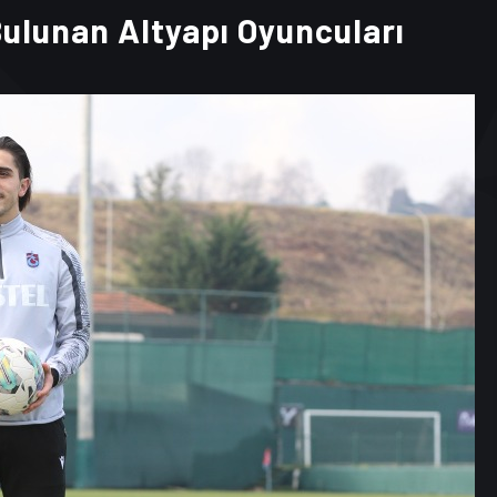
ulunan Altyapı Oyuncuları