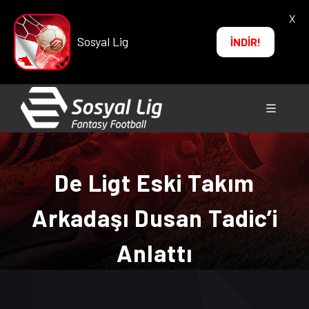
X
Sosyal Lig
İNDİR!
De Ligt Eski Takım
Arkadaşı Dusan Tadic’i
Anlattı
ANA SAYFA
→
HABERLER
→ De Ligt Eski Takım
Arkadaşı Dusan Tadic’i Anlattı