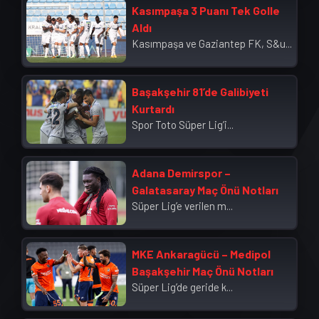
Kasımpaşa 3 Puanı Tek Golle
Aldı
Kasımpaşa ve Gaziantep FK, S&u...
Başakşehir 81’de Galibiyeti
Kurtardı
Spor Toto Süper Lig’i...
Adana Demirspor –
Galatasaray Maç Önü Notları
Süper Lig’e verilen m...
MKE Ankaragücü – Medipol
Başakşehir Maç Önü Notları
Süper Lig’de geride k...