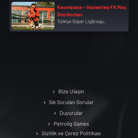
Kasımpaşa – Gaziantep FK Maç
Önü Notları
Türkiye Süper Lig&rsqu...
Bize Ulaşın
Sık Sorulan Sorular
Duyurular
Petrolig Games
Gizlilik ve Çerez Politikası