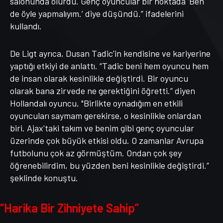
salonunda olurdu. Genç oyuncular bir noktada ‘Ben
de öyle yapmalıyım.’ diye düşündü.” ifadelerini
kullandı.
De Ligt ayrıca, Dusan Tadic’in kendisine ve kariyerine
yaptığı etkiyi de anlattı. “Tadic beni hem oyuncu hem
de insan olarak kesinlikle değiştirdi. Bir oyuncu
olarak bana zirvede ne gerektiğini öğretti.” diyen
Hollandalı oyuncu, "Birlikte oynadığım en etkili
oyuncuları saymam gerekirse, o kesinlikle onlardan
biri. Ajax'taki takım ve benim gibi genç oyuncular
üzerinde çok büyük etkisi oldu. O zamanlar Avrupa
futbolunu çok az görmüştüm. Ondan çok şey
öğrenebilirdim, bu yüzden beni kesinlikle değiştirdi.”
şeklinde konuştu.
“Harika Bir Zihniyete Sahip”